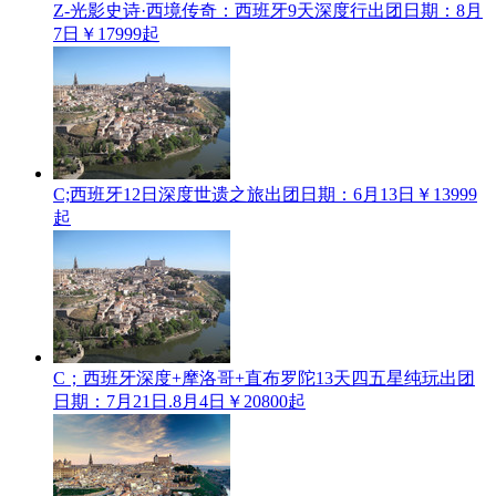
Z-光影史诗·西境传奇：西班牙9天深度行
出团日期：8月
7日
￥17999起
C;西班牙12日深度世遗之旅
出团日期：6月13日
￥13999
起
C；西班牙深度+摩洛哥+直布罗陀13天四五星纯玩
出团
日期：7月21日.8月4日
￥20800起