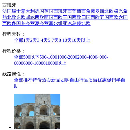
西班牙
法国
瑞士
意大利
德国
英国
西班牙
西葡
葡西希
俄罗斯
北欧极光
希
腊
北欧
东欧
邮轮
西欧两国
西欧三国
西欧四国
西欧五国
西欧六国
西欧多国
冬令营
夏令营
塞尔维亚
冰岛
俄北欧
行程天数：
全部
1天
2天
3-4天
5-7天
8-10天
10天以上
行程价格：
全部
500以下
500-1000
1000-2000
2000-4000
4000-
6000
6000-10000
10000以上
线路属性：
全部
推荐
特价
热卖
新品
团购
自由行
品质游
优惠促销
半自
助