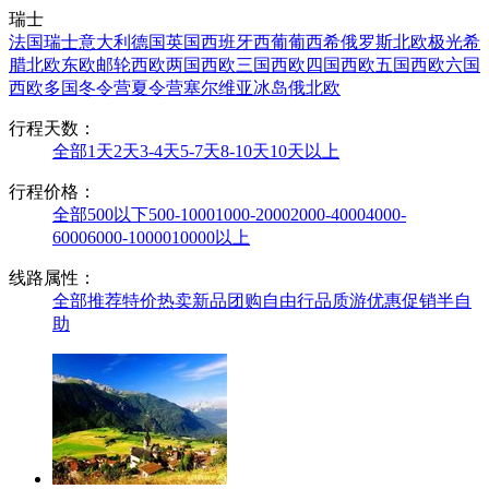
瑞士
法国
瑞士
意大利
德国
英国
西班牙
西葡
葡西希
俄罗斯
北欧极光
希
腊
北欧
东欧
邮轮
西欧两国
西欧三国
西欧四国
西欧五国
西欧六国
西欧多国
冬令营
夏令营
塞尔维亚
冰岛
俄北欧
行程天数：
全部
1天
2天
3-4天
5-7天
8-10天
10天以上
行程价格：
全部
500以下
500-1000
1000-2000
2000-4000
4000-
6000
6000-10000
10000以上
线路属性：
全部
推荐
特价
热卖
新品
团购
自由行
品质游
优惠促销
半自
助