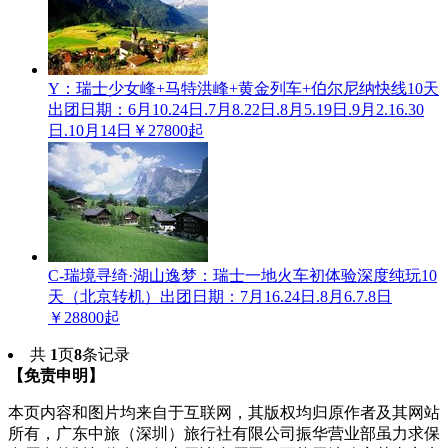
Y：瑞士少女峰+马特洪峰+黄金列车+伯尔尼纳快线10天
出团日期：6月10.24日.7月8.22日.8月5.19日.9月2.16.30
日.10月14日
￥27800起
C-瑞境寻绮·湖山逸梦：瑞士一地火车初体验深度纯玩10
天（北京转机）
出团日期：7月16.24日.8月6.7.8日
￥28800起
共
1
页
8
条记录
【免责申明】
本页内容和图片均来自于互联网，其版权均归原作者及其网站
所有，广东中旅（深圳）旅行社有限公司振华营业部虽力求保