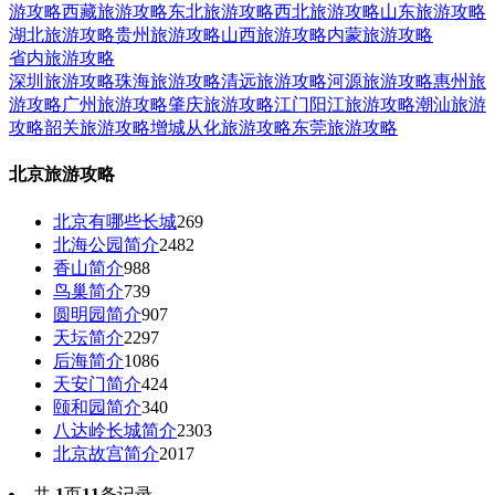
游攻略
西藏旅游攻略
东北旅游攻略
西北旅游攻略
山东旅游攻略
湖北旅游攻略
贵州旅游攻略
山西旅游攻略
内蒙旅游攻略
省内旅游攻略
深圳旅游攻略
珠海旅游攻略
清远旅游攻略
河源旅游攻略
惠州旅
游攻略
广州旅游攻略
肇庆旅游攻略
江门阳江旅游攻略
潮汕旅游
攻略
韶关旅游攻略
增城从化旅游攻略
东莞旅游攻略
北京旅游攻略
北京有哪些长城
269
北海公园简介
2482
香山简介
988
鸟巢简介
739
圆明园简介
907
天坛简介
2297
后海简介
1086
天安门简介
424
颐和园简介
340
八达岭长城简介
2303
北京故宫简介
2017
共
1
页
11
条记录