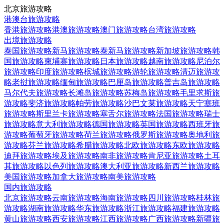
北京旅游攻略
港澳台旅游攻略
香港旅游攻略
港澳旅游攻略
澳门旅游攻略
台湾旅游攻略
出境旅游攻略
泰国旅游攻略
新马旅游攻略
泰新马旅游攻略
新加坡旅游攻略
韩
国旅游攻略
柬埔寨旅游攻略
日本旅游攻略
越南旅游攻略
尼泊尔
旅游攻略
印度旅游攻略
槟城旅游攻略
游轮旅游攻略
清迈旅游攻
略
老挝旅游攻略
缅甸旅游攻略
巴厘岛旅游攻略
普吉岛旅游攻略
马尔代夫旅游攻略
长滩岛旅游攻略
苏梅岛旅游攻略
毛里求斯旅
游攻略
斐济旅游攻略
帕劳旅游攻略
沙巴文莱旅游攻略
天宁塞班
旅游攻略
斯里兰卡旅游攻略
塞舌尔旅游攻略
法国旅游攻略
瑞士
旅游攻略
意大利旅游攻略
德国旅游攻略
英国旅游攻略
西班牙旅
游攻略
葡萄牙旅游攻略
荷兰旅游攻略
俄罗斯旅游攻略
奥地利旅
游攻略
芬兰旅游攻略
希腊旅游攻略
北欧旅游攻略
东欧旅游攻略
迪拜旅游攻略
埃及旅游攻略
南非旅游攻略
肯尼亚旅游攻略
土耳
其旅游攻略
以色列旅游攻略
澳大利亚旅游攻略
新西兰旅游攻略
美国旅游攻略
加拿大旅游攻略
南美旅游攻略
国内旅游攻略
北京旅游攻略
云南旅游攻略
海南旅游攻略
四川旅游攻略
桂林旅
游攻略
湖南旅游攻略
华东旅游攻略
浙江旅游攻略
福建旅游攻略
黄山旅游攻略
西安旅游攻略
江西旅游攻略
广西旅游攻略
新疆旅