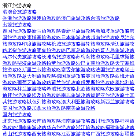
浙江旅游攻略
港澳台旅游攻略
香港旅游攻略
港澳旅游攻略
澳门旅游攻略
台湾旅游攻略
出境旅游攻略
泰国旅游攻略
新马旅游攻略
泰新马旅游攻略
新加坡旅游攻略
韩
国旅游攻略
柬埔寨旅游攻略
日本旅游攻略
越南旅游攻略
尼泊尔
旅游攻略
印度旅游攻略
槟城旅游攻略
游轮旅游攻略
清迈旅游攻
略
老挝旅游攻略
缅甸旅游攻略
巴厘岛旅游攻略
普吉岛旅游攻略
马尔代夫旅游攻略
长滩岛旅游攻略
苏梅岛旅游攻略
毛里求斯旅
游攻略
斐济旅游攻略
帕劳旅游攻略
沙巴文莱旅游攻略
天宁塞班
旅游攻略
斯里兰卡旅游攻略
塞舌尔旅游攻略
法国旅游攻略
瑞士
旅游攻略
意大利旅游攻略
德国旅游攻略
英国旅游攻略
西班牙旅
游攻略
葡萄牙旅游攻略
荷兰旅游攻略
俄罗斯旅游攻略
奥地利旅
游攻略
芬兰旅游攻略
希腊旅游攻略
北欧旅游攻略
东欧旅游攻略
迪拜旅游攻略
埃及旅游攻略
南非旅游攻略
肯尼亚旅游攻略
土耳
其旅游攻略
以色列旅游攻略
澳大利亚旅游攻略
新西兰旅游攻略
美国旅游攻略
加拿大旅游攻略
南美旅游攻略
国内旅游攻略
北京旅游攻略
云南旅游攻略
海南旅游攻略
四川旅游攻略
桂林旅
游攻略
湖南旅游攻略
华东旅游攻略
浙江旅游攻略
福建旅游攻略
黄山旅游攻略
西安旅游攻略
江西旅游攻略
广西旅游攻略
新疆旅