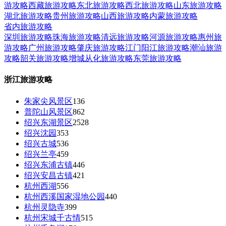
游攻略
西藏旅游攻略
东北旅游攻略
西北旅游攻略
山东旅游攻略
湖北旅游攻略
贵州旅游攻略
山西旅游攻略
内蒙旅游攻略
省内旅游攻略
深圳旅游攻略
珠海旅游攻略
清远旅游攻略
河源旅游攻略
惠州旅
游攻略
广州旅游攻略
肇庆旅游攻略
江门阳江旅游攻略
潮汕旅游
攻略
韶关旅游攻略
增城从化旅游攻略
东莞旅游攻略
浙江旅游攻略
朱家尖风景区
136
普陀山风景区
862
绍兴东湖景区
2528
绍兴沈园
353
绍兴古城
536
绍兴兰亭
459
绍兴东浦古镇
446
绍兴安昌古镇
421
杭州西湖
556
杭州西溪国家湿地公园
440
杭州灵隐寺
399
杭州宋城千古情
515