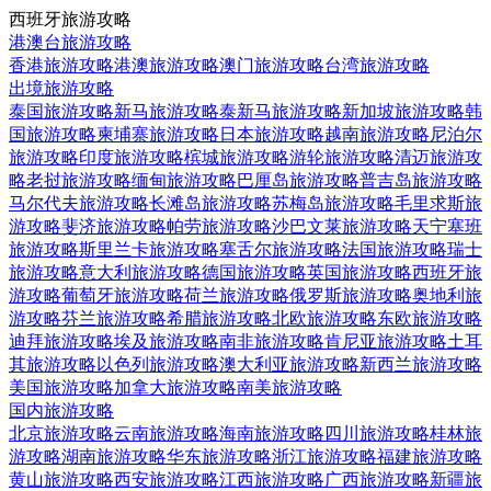
西班牙旅游攻略
港澳台旅游攻略
香港旅游攻略
港澳旅游攻略
澳门旅游攻略
台湾旅游攻略
出境旅游攻略
泰国旅游攻略
新马旅游攻略
泰新马旅游攻略
新加坡旅游攻略
韩
国旅游攻略
柬埔寨旅游攻略
日本旅游攻略
越南旅游攻略
尼泊尔
旅游攻略
印度旅游攻略
槟城旅游攻略
游轮旅游攻略
清迈旅游攻
略
老挝旅游攻略
缅甸旅游攻略
巴厘岛旅游攻略
普吉岛旅游攻略
马尔代夫旅游攻略
长滩岛旅游攻略
苏梅岛旅游攻略
毛里求斯旅
游攻略
斐济旅游攻略
帕劳旅游攻略
沙巴文莱旅游攻略
天宁塞班
旅游攻略
斯里兰卡旅游攻略
塞舌尔旅游攻略
法国旅游攻略
瑞士
旅游攻略
意大利旅游攻略
德国旅游攻略
英国旅游攻略
西班牙旅
游攻略
葡萄牙旅游攻略
荷兰旅游攻略
俄罗斯旅游攻略
奥地利旅
游攻略
芬兰旅游攻略
希腊旅游攻略
北欧旅游攻略
东欧旅游攻略
迪拜旅游攻略
埃及旅游攻略
南非旅游攻略
肯尼亚旅游攻略
土耳
其旅游攻略
以色列旅游攻略
澳大利亚旅游攻略
新西兰旅游攻略
美国旅游攻略
加拿大旅游攻略
南美旅游攻略
国内旅游攻略
北京旅游攻略
云南旅游攻略
海南旅游攻略
四川旅游攻略
桂林旅
游攻略
湖南旅游攻略
华东旅游攻略
浙江旅游攻略
福建旅游攻略
黄山旅游攻略
西安旅游攻略
江西旅游攻略
广西旅游攻略
新疆旅