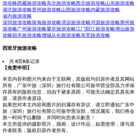
游攻略
西藏旅游攻略
东北旅游攻略
西北旅游攻略
山东旅游攻略
湖北旅游攻略
贵州旅游攻略
山西旅游攻略
内蒙旅游攻略
省内旅游攻略
深圳旅游攻略
珠海旅游攻略
清远旅游攻略
河源旅游攻略
惠州旅
游攻略
广州旅游攻略
肇庆旅游攻略
江门阳江旅游攻略
潮汕旅游
攻略
韶关旅游攻略
增城从化旅游攻略
东莞旅游攻略
西班牙旅游攻略
共
0
页
0
条记录
【免责申明】
本页内容和图片均来自于互联网，其版权均归原作者及其网站
所有，广东中旅（深圳）旅行社有限公司振华营业部虽力求保
存原有的版权信息，但由于诸多原因，可能无法确定其真实来
源，请原作者原谅。
如果您对本文内容和图片的归属存有异议，请立即通知广东中
旅（深圳）旅行社有限公司振华营业部，情况属实，我们将会
第一时间予以删除，并同时向您表示歉意！
本文所提供的摄影照片，插画，设计作品，如需使用，请与原
作者联系，版权归原作者所有。